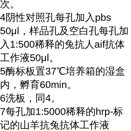
次。
4
阴性对照孔每孔加入
pbs
50μl
，样品孔及空白孔每孔加
入
1:500
稀释的兔抗人
aif
抗体
工作液
50μl
。
5
酶标板置
37℃
培养箱的湿盒
内，孵育
60min
。
6
洗板，同
4
。
7
每孔加
1:5000
稀释的
hrp-
标
记的山羊抗兔抗体工作液