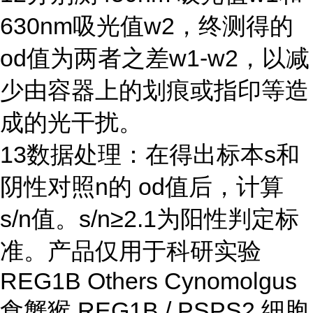
630nm
吸光值
w2
，终测得的
od
值为两者之差
w1-w2
，以减
少由容器上的划痕或指印等造
成的光干扰。
13
数据处理：在得出标本
s
和
阴性对照
n
的
od
值后，计算
s/n
值。
s/n≥2.1
为阳性判定标
准。产品仅用于科研实验
REG1B Others Cynomolgus
食蟹猴 REG1B / PSPS2 细胞