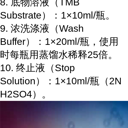
8.
底物溶液（
TMB
Substrate
）：
1×10ml/
瓶。
9.
浓洗涤液（
Wash
Buffer
）：
1×20ml/
瓶，使用
时每瓶用蒸馏水稀释
25
倍。
10.
终止液（
Stop
Solution
）：
1×10ml/
瓶（
2N
H2SO4
）。