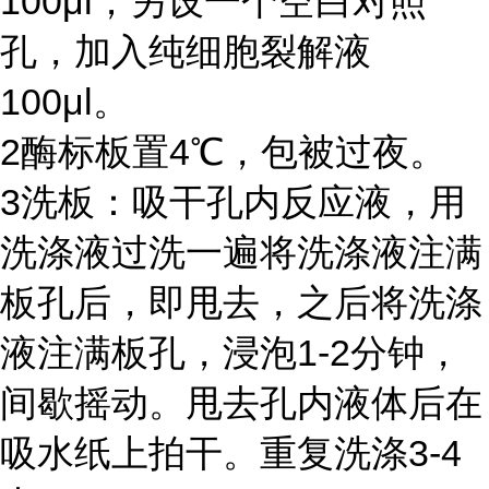
100μl
；另设一个空白对照
孔，加入纯细胞裂解液
100μl
。
2
酶标板置
4℃
，包被过夜。
3
洗板：吸干孔内反应液，用
洗涤液过洗一遍将洗涤液注满
板孔后，即甩去，之后将洗涤
液注满板孔，浸泡
1-2
分钟，
间歇摇动。甩去孔内液体后在
吸水纸上拍干。重复洗涤
3-4