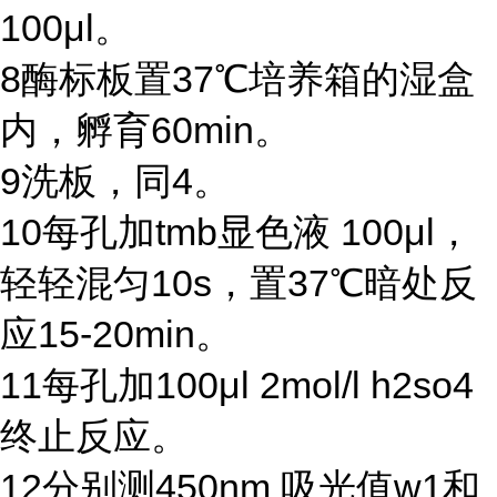
100μl
。
8
酶标板置
37℃
培养箱的湿盒
内，孵育
60min
。
9
洗板，同
4
。
10
每孔加
tmb
显色液
100μl
，
轻轻混匀
10s
，置
37℃
暗处反
应
15-20min
。
11
每孔加
100μl 2mol/l h2so4
终止反应。
12
分别测
450nm
吸光值
w1
和