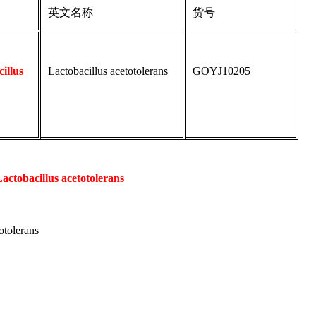
英文名称
货号
llus
Lactobacillus acetotolerans
GOYJ10205
actobacillus acetotolerans
otolerans