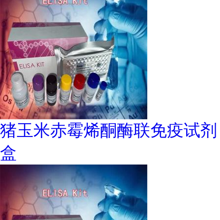
猪玉米赤霉烯酮酶联免疫试剂
盒