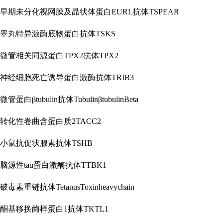
早期未分化视网膜及晶状体蛋白
EURL抗体TSPEAR
睾丸特异激酶底物蛋白抗体
TSKS
微管相关同源蛋白
TPX2抗体TPX2
神经细胞死亡诱导蛋白激酶抗体
TRIB3
微管蛋白
βtubulin抗体TubulinβtubulinBeta
转化性卷曲含蛋白质
2TACC2
小鼠抗促状腺素抗体
TSHB
脑源性
tau蛋白激酶抗体TTBK1
破毒素重链抗体
TetanusToxinheavychain
酮基移换酶样蛋白
1抗体TKTL1