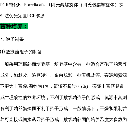
PCR纯化KitBorrelia afzelii 阿氏疏螺旋体（阿氏包柔螺旋体）探
针法荧光定量PCR试盒
菌种培养：
⒈ 孢子制备
⑴ 放线菌孢子的制备
一般采用琼脂斜面培养基，培养基中含有一些适合产孢子的营养
成分，如麸皮、豌豆浸汁、蛋白胨和一些无机盐等。碳源和氮源
不要太丰富
(碳源约为1％，氮源不超过0.5％)，碳源丰富容易造
成生理酸性的营养环境，不利于放线菌孢子的形成，氮源丰富则
有利于菌丝繁殖而不利于孢子形成。一般情况下，干燥和限制营
养可直接或间接诱导孢子形成。放线菌斜面的培养温度大多数为