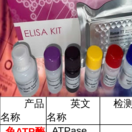
产品
英文
检
名称
名称
ATPase
ATP
兔
酶