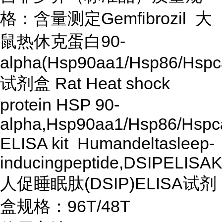
格：含量测定Gemfibrozil 大
鼠热休克蛋白90-
alpha(Hsp90aa1/Hsp86/Hspc
试剂盒 Rat Heat shock
protein HSP 90-
alpha,Hsp90aa1/Hsp86/Hspc
ELISA kit Humandeltasleep-
inducingpeptide,DSIPELISAK
人促睡眠肽(DSIP)ELISA试剂
盒规格：96T/48T