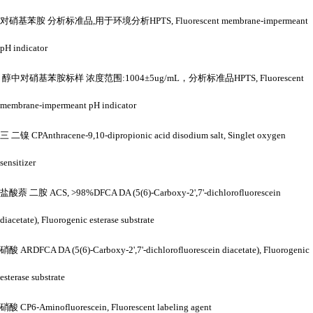
对硝基苯胺
分析标准品
,用于环境分析HPTS, Fluorescent membrane-impermeant
pH indicator
醇中对硝基苯胺标样
浓度范围
:1004±5ug/mL，分析标准品HPTS, Fluorescent
membrane-impermeant pH indicator
三
二镍
CPAnthracene-9,10-dipropionic acid disodium salt, Singlet oxygen
sensitizer
盐酸萘
二胺
ACS, >98%DFCA DA (5(6)-Carboxy-2',7'-dichlorofluorescein
diacetate), Fluorogenic esterase substrate
硝酸
ARDFCA DA (5(6)-Carboxy-2',7'-dichlorofluorescein diacetate), Fluorogenic
esterase substrate
硝酸
CP6-Aminofluorescein, Fluorescent labeling agent