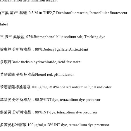
concentration determination reagent
(三氟 基)三 基硅 0.5 M in THF2,7-Dichlorofluorescein, Intracellular fluorescent
label
三
胺三
氟酸盐
97%Bromophenol blue sodium salt, Tracking dye
啶虫脒
分析标准品，
99%Dodecyl gallate, Antioxidant
杀螟丹
Basic fuchsin hydrochloride, Acid-fast stain
苄嘧磺隆
分析标准品
Phenol red, pH indicator
苄嘧磺隆标准溶液
100μg/ml,u=3Phenol red sodium salt, pH indicator
草除灵
分析标准品，
98.5%INT dye, tetrazolium dye precursor
多菌灵
分析标准品，
99%INT dye, tetrazolium dye precursor
多菌灵标准溶液
100μg/ml,u=3% INT dye, tetrazolium dye precursor