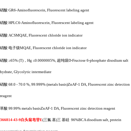
硝酸
GR6-Aminofluorescein, Fluorescent labeling agent
硝酸
HPLC6-Aminofluorescein, Fluorescent labeling agent
硝酸
ACSMQAE, Fluorescent chloride ion indicator
硝酸
电子级
MQAE, Fluorescent chloride ion indicator
硝酸
≥65% (T)，Hg ≤0.0000005%, 超纯级D-Fructose 6-phosphate disodium salt
hydrate, Glycolytic intermediate
硝酸
68.0 - 70.0 %, 99.999% (metals basis)ZnAF-1 DA, Fluorescent zinc detection
reagent
草酸
99.99% metals basisZnAF-1 DA, Fluorescent zinc detection reagent
366814-43-9白头翁皂苷E
(三氟 基)三 基硅 96%BCA disodium salt, protein