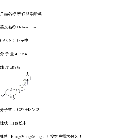
产品名称
梭砂贝母酮碱
英文名称
Delavinone
CAS NO. 补充中
分
子
量
413.64
纯
度
≥98%
分子式：
C27H43NO2
性状
: 白色粉末
规格
: 10mg/20mg/50mg，可按客户需求包装！