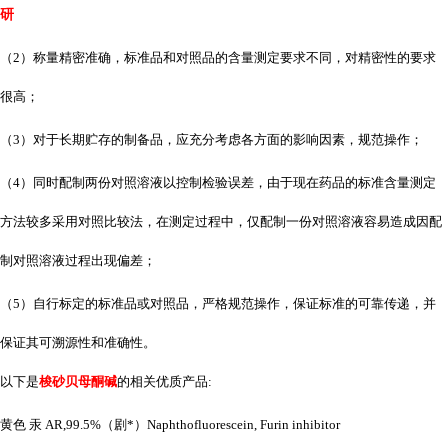
研
（
2）称量精密准确，标准品和对照品的含量测定要求不同，对精密性的要求
很高；
（
3）对于长期贮存的制备品，应充分考虑各方面的影响因素，规范操作；
（
4）同时配制两份对照溶液以控制检验误差，由于现在药品的标准含量测定
方法较多采用对照比较法，在测定过程中，仅配制一份对照溶液容易造成因配
制对照溶液过程出现偏差；
（
5）自行标定的标准品或对照品，严格规范操作，保证标准的可靠传递，并
保证其可溯源性和准确性。
以下是
梭砂贝母酮碱
的相关优质产品
:
黄色
汞
AR,99.5%（剧*）Naphthofluorescein, Furin inhibitor