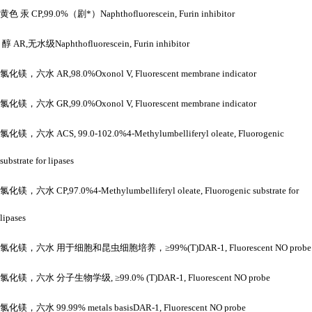
黄色
汞
CP,99.0%（剧*）Naphthofluorescein, Furin inhibitor
醇
AR,无水级Naphthofluorescein, Furin inhibitor
氯化镁，六水
AR,98.0%Oxonol V, Fluorescent membrane indicator
氯化镁，六水
GR,99.0%Oxonol V, Fluorescent membrane indicator
氯化镁，六水
ACS, 99.0-102.0%4-Methylumbelliferyl oleate, Fluorogenic
substrate for lipases
氯化镁，六水
CP,97.0%4-Methylumbelliferyl oleate, Fluorogenic substrate for
lipases
氯化镁，六水
用于细胞和昆虫细胞培养，
≥99%(T)DAR-1, Fluorescent NO probe
氯化镁，六水
分子生物学级
, ≥99.0% (T)DAR-1, Fluorescent NO probe
氯化镁，六水
99.99% metals basisDAR-1, Fluorescent NO probe