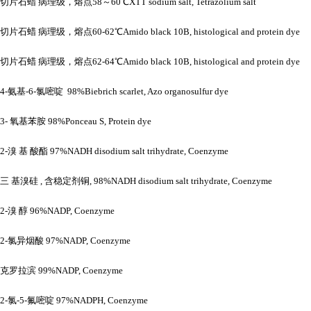
切片石蜡
病理级，熔点
58～60℃XTT sodium salt, Tetrazolium salt
切片石蜡
病理级，熔点
60-62℃Amido black 10B, histological and protein dye
切片石蜡
病理级，熔点
62-64℃Amido black 10B, histological and protein dye
4-氨基-6-氯嘧啶 98%Biebrich scarlet, Azo organosulfur dye
3- 氧基苯胺 98%Ponceau S, Protein dye
2-溴 基 酸酯 97%NADH disodium salt trihydrate, Coenzyme
三
基溴硅
, 含稳定剂铜, 98%NADH disodium salt trihydrate, Coenzyme
2-溴 醇 96%NADP, Coenzyme
2-氯异烟酸 97%NADP, Coenzyme
克罗拉滨
99%NADP, Coenzyme
2-氯-5-氟嘧啶 97%NADPH, Coenzyme