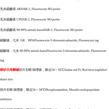
无水硫酸镁
ARDAR-2, Fluorescent NO probe
无水硫酸镁
CPDAR-2, Fluorescent NO probe
无水硫酸镁
99.99% metals basisDAR-2, Fluorescent NO probe
硫酸镍，七水
GR，99%Fluorescein-5-thiosemicarbazide, Fluorescent tag
硫酸镍，七水
99.99% metals basisFluorescein-5-thiosemicarbazide, Fluorescent
tag
梭砂贝母酮碱
切片石蜡
病理级，熔点
54～56℃Sudan red IV, Red beta-naphthol
diazo dye.
切片石蜡
病理级，熔点
56～58℃Phosphoramidon, Metallo-endopeptidase
inhibitor