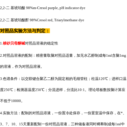
2,2-二 基琥珀酸 98%m-Cresol purple, pH indicator dye
2,2-二 基琥珀酸酐 98%Cresol red, Triarylmethane dye
对照品实验方法与判定：
1.
梭砂贝母酮碱
对照品溶液的稳定性
2.对照品溶液的配制：精密量取脑对照品适量，加无水乙醇制成每1ml含脑1mg
的溶液，作为对照品溶液。
3.色谱条件：以交联键合聚乙二醇为固定相的毛细管柱；柱温120℃；进样口温
度250℃；检测器温度250℃；分流进样，分流比10:1。理论塔板数按脑计算应
不低于10000。
4.实验方法：配制的对照品溶液，一份置冷处保存，一份置室温中保存，在*、
3、7、10、15天重新配制一份对照品溶液，三种储备液同时稀释制成每1ml中