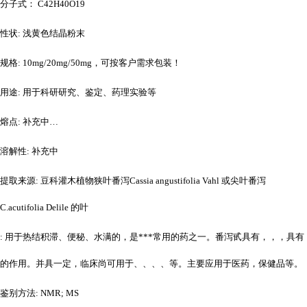
分子式：
C42H40O19
性状
: 浅黄色结晶粉末
规格
: 10mg/20mg/50mg，可按客户需求包装！
用途
: 用于科研研究、鉴定、药理实验等
熔点
: 补充中…
溶解性
: 补充中
提取来源
: 豆科灌木植物狭叶番泻Cassia angustifolia Vahl 或尖叶番泻
C.acutifolia Delile 的叶
: 用于热结积滞、便秘、水满的，是***常用的药之一。番泻甙具有，，，具有
的作用。并具一定，临床尚可用于、、、、等。主要应用于医药，保健品等。
鉴别方法
: NMR; MS