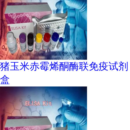
猪玉米赤霉烯酮酶联免疫试剂
盒