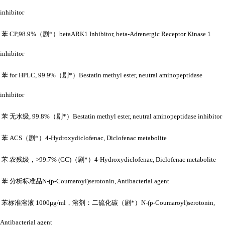
inhibitor
苯
CP,98.9%（剧*）betaARK1 Inhibitor, beta-Adrenergic Receptor Kinase 1
inhibitor
苯
for HPLC, 99.9%（剧*）Bestatin methyl ester, neutral aminopeptidase
inhibitor
苯
无水级
, 99.8%（剧*）Bestatin methyl ester, neutral aminopeptidase inhibitor
苯
ACS（剧*）4-Hydroxydiclofenac, Diclofenac metabolite
苯
农残级，
>99.7% (GC)（剧*）4-Hydroxydiclofenac, Diclofenac metabolite
苯
分析标准品
N-(p-Coumaroyl)serotonin, Antibacterial agent
苯标准溶液
1000μg/ml，溶剂：二硫化碳（剧*）N-(p-Coumaroyl)serotonin,
Antibacterial agent