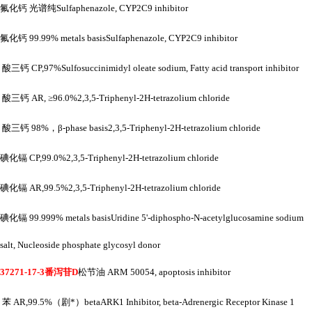
氟化钙
光谱纯
Sulfaphenazole, CYP2C9 inhibitor
氟化钙
99.99% metals basisSulfaphenazole, CYP2C9 inhibitor
酸三钙
CP,97%Sulfosuccinimidyl oleate sodium, Fatty acid transport inhibitor
酸三钙
AR, ≥96.0%2,3,5-Triphenyl-2H-tetrazolium chloride
酸三钙
98%，β-phase basis2,3,5-Triphenyl-2H-tetrazolium chloride
碘化镉
CP,99.0%2,3,5-Triphenyl-2H-tetrazolium chloride
碘化镉
AR,99.5%2,3,5-Triphenyl-2H-tetrazolium chloride
碘化镉
99.999% metals basisUridine 5'-diphospho-N-acetylglucosamine sodium
salt, Nucleoside phosphate glycosyl donor
37271-17-3番泻苷D
松节油
ARM 50054, apoptosis inhibitor
苯
AR,99.5%（剧*）betaARK1 Inhibitor, beta-Adrenergic Receptor Kinase 1