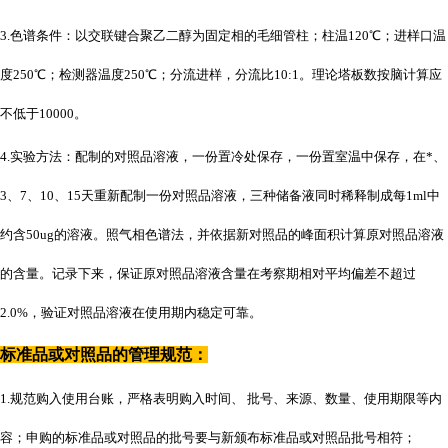
3.色谱条件：以交联键合聚乙二醇为固定相的毛细管柱；柱温120℃；进样口温
度250℃；检测器温度250℃；分流进样，分流比10:1。理论塔板数按脑计算应
不低于10000。
4.实验方法：配制的对照品溶液，一份置冷处保存，一份置室温中保存，在*、
3、7、10、15天重新配制一份对照品溶液，三种储备液同时稀释制成每1ml中
约含50ug的溶液。照气相色谱法，并依据新对照品的峰面积计算原对照品溶液
的含量。记录下来，保证原对照品溶液含量在考察期相对平均偏差不超过
2.0%，验证对照品溶液在使用期内稳定可靠。
标准品或对照品的管理规范：
1.规范购入使用台账，严格表明购入时间、 批号、来源、数量、使用期限等内
容；申购的标准品或对照品的批号要与新颁布标准品或对照品批号相符；