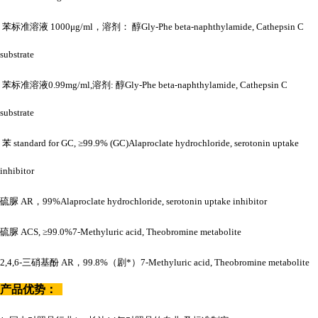
苯标准溶液
1000μg/ml，溶剂： 醇Gly-Phe beta-naphthylamide, Cathepsin C
substrate
苯标准溶液
0.99mg/ml,溶剂: 醇Gly-Phe beta-naphthylamide, Cathepsin C
substrate
苯
standard for GC, ≥99.9% (GC)Alaproclate hydrochloride, serotonin uptake
inhibitor
硫脲
AR，99%Alaproclate hydrochloride, serotonin uptake inhibitor
硫脲
ACS, ≥99.0%7-Methyluric acid, Theobromine metabolite
2,4,6-三硝基酚 AR，99.8%（剧*）7-Methyluric acid, Theobromine metabolite
产品优势：