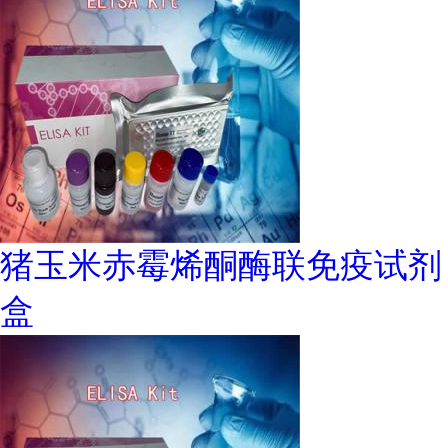
猪玉米赤霉烯酮酶联免疫试剂
盒