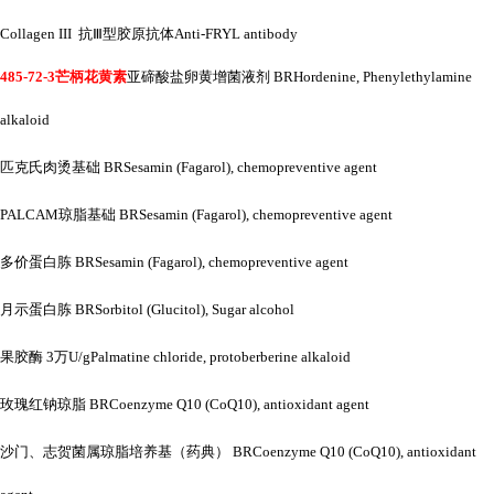
Collagen III 抗Ⅲ型胶原抗体Anti-FRYL antibody
485-72-3芒柄花黄素
亚碲酸盐卵黄增菌液剂
BRHordenine, Phenylethylamine
alkaloid
匹克氏肉烫基础
BRSesamin (Fagarol), chemopreventive agent
PALCAM琼脂基础 BRSesamin (Fagarol), chemopreventive agent
多价蛋白胨
BRSesamin (Fagarol), chemopreventive agent
月示蛋白胨
BRSorbitol (Glucitol), Sugar alcohol
果胶酶
3万U/gPalmatine chloride, protoberberine alkaloid
玫瑰红钠琼脂
BRCoenzyme Q10 (CoQ10), antioxidant agent
沙门、志贺菌属琼脂培养基（药典）
BRCoenzyme Q10 (CoQ10), antioxidant