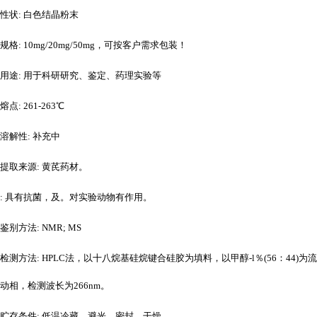
性状
: 白色结晶粉末
规格
: 10mg/20mg/50mg，可按客户需求包装！
用途
: 用于科研研究、鉴定、药理实验等
熔点
: 261-263℃
溶解性
: 补充中
提取来源
: 黄芪药材。
: 具有抗菌，及。对实验动物有作用。
鉴别方法
: NMR; MS
检测方法
: HPLC法，以十八烷基硅烷键合硅胶为填料，以甲醇-l％(56：44)为流
动相，检测波长为266nm。
贮存条件
: 低温冷藏，避光，密封，干燥