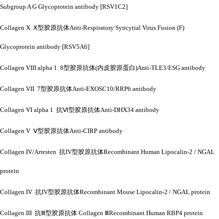
Subgroup A G Glycoprotein antibody [RSV1C2]
Collagen X Ⅹ型胶原抗体Anti-Respiratory Syncytial Virus Fusion (F)
Glycoprotein antibody [RSV5A6]
Collagen VIII alpha 1 8型胶原抗体(内皮胶原蛋白)Anti-TLE3/ESG antibody
Collagen VII 7型胶原抗体Anti-EXOSC10/RRP6 antibody
Collagen VI alpha 1 抗Ⅵ型胶原抗体Anti-DHX34 antibody
Collagen V Ⅴ型胶原抗体Anti-CIRP antibody
Collagen IV/Arresten 抗IV型胶原抗体Recombinant Human Lipocalin-2 / NGAL
protein
Collagen IV 抗IV型胶原抗体Recombinant Mouse Lipocalin-2 / NGAL protein
Collagen III 抗Ⅲ型胶原抗体 Collagen ⅢRecombinant Human RBP4 protein