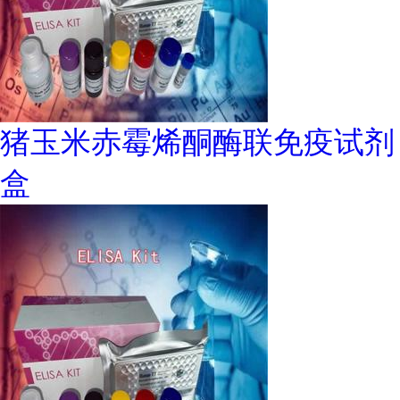
猪玉米赤霉烯酮酶联免疫试剂
盒