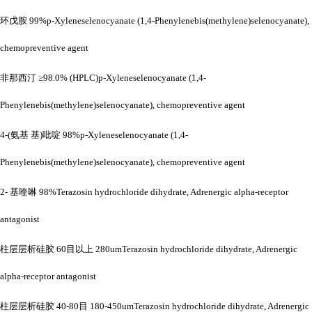
环戊胺
99%p-Xyleneselenocyanate (1,4-Phenylenebis(methylene)selenocyanate),
chemopreventive agent
非那西汀
≥98.0% (HPLC)p-Xyleneselenocyanate (1,4-
Phenylenebis(methylene)selenocyanate), chemopreventive agent
4-(氨基 基)吡啶 98%p-Xyleneselenocyanate (1,4-
Phenylenebis(methylene)selenocyanate), chemopreventive agent
2- 基喹啉 98%Terazosin hydrochloride dihydrate, Adrenergic alpha-receptor
antagonist
柱层层析硅胶
60目以上 280umTerazosin hydrochloride dihydrate, Adrenergic
alpha-receptor antagonist
柱层层析硅胶
40-80目 180-450umTerazosin hydrochloride dihydrate, Adrenergic