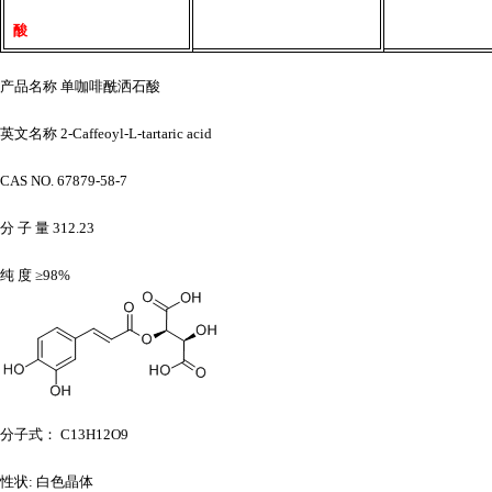
酸
产品名称
单咖啡酰洒石酸
英文名称
2-Caffeoyl-L-tartaric acid
CAS NO. 67879-58-7
分
子
量
312.23
纯
度
≥98%
分子式：
C13H12O9
性状
: 白色晶体