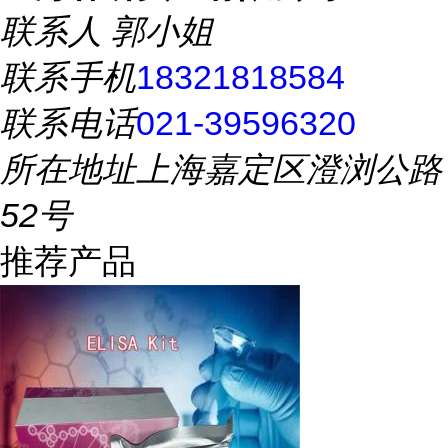
联系人
郭小姐
联系手机
18321818584
联系电话
021-39596320
所在地址
上海嘉定区澄浏公路
52号
推荐产品