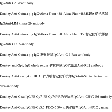
IgGAnti-CABP antibody
Donkey Anti-Guinea pig IgG/Alexa Fluor 488 Alexa Fluor 488标记的驴抗豚鼠
IgGAnti-LIM kinase 2b antibody
Donkey Anti-Guinea pig IgG/Alexa Fluor 350 Alexa Fluor 350标记的驴抗豚鼠
IgGAnti-GDF 5 antibody
Donkey Anti-Guinea pig IgG 驴抗豚鼠IgGAnti-G-6-Pase antibody
Donkey anti-Gpig IgG whole serum 驴抗豚鼠IgG抗血清Anti-RL2 antibody
Donkey Anti-Goat IgG/RBITC 罗丹明标记的驴抗羊IgGAnti-Simian Rotavirus
VP4 antibody
Donkey Anti-Goat IgG/PE-Cy7 PE-Cy7标记的驴抗羊IgGAnti-CfPV2 E6 antibody
Donkey Anti-Goat IgG/PE-Cy5.5 PE-Cy5.5标记的驴抗羊IgGAnti-PP1C gamma