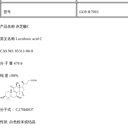
货号
GOY-R7993
产品名称
赤芝酸
C
英文名称
Lucidenic acid C
CAS NO. 95311-96-9
分
子
量
476.6
纯
度
≥98%
分子式：
C27H40O7
性状
: 白色粉末或结晶