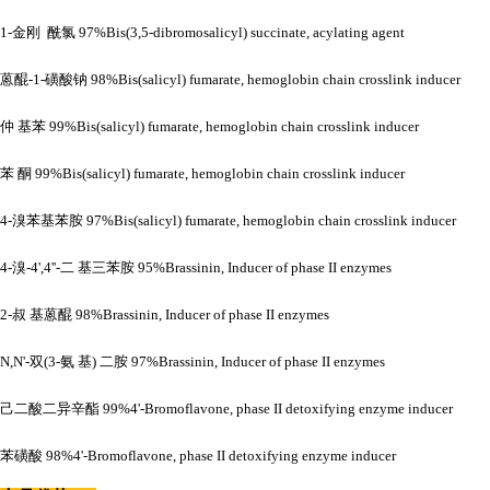
1-金刚 酰氯 97%Bis(3,5-dibromosalicyl) succinate, acylating agent
蒽醌
-1-磺酸钠 98%Bis(salicyl) fumarate, hemoglobin chain crosslink inducer
仲
基苯
99%Bis(salicyl) fumarate, hemoglobin chain crosslink inducer
苯
酮
99%Bis(salicyl) fumarate, hemoglobin chain crosslink inducer
4-溴苯基苯胺 97%Bis(salicyl) fumarate, hemoglobin chain crosslink inducer
4-溴-4',4''-二 基三苯胺 95%Brassinin, Inducer of phase II enzymes
2-叔 基蒽醌 98%Brassinin, Inducer of phase II enzymes
N,N'-双(3-氨 基) 二胺 97%Brassinin, Inducer of phase II enzymes
己二酸二异辛酯
99%4'-Bromoflavone, phase II detoxifying enzyme inducer
苯磺酸
98%4'-Bromoflavone, phase II detoxifying enzyme inducer