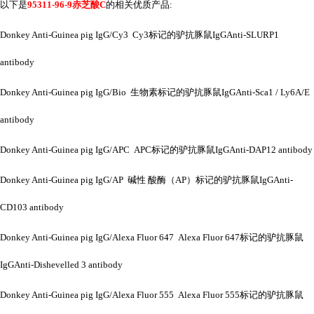
以下是
95311-96-9赤芝酸C
的相关优质产品
:
Donkey Anti-Guinea pig IgG/Cy3 Cy3标记的驴抗豚鼠IgGAnti-SLURP1
antibody
Donkey Anti-Guinea pig IgG/Bio 生物素标记的驴抗豚鼠IgGAnti-Sca1 / Ly6A/E
antibody
Donkey Anti-Guinea pig IgG/APC APC标记的驴抗豚鼠IgGAnti-DAP12 antibody
Donkey Anti-Guinea pig IgG/AP 碱性 酸酶（AP）标记的驴抗豚鼠IgGAnti-
CD103 antibody
Donkey Anti-Guinea pig IgG/Alexa Fluor 647 Alexa Fluor 647标记的驴抗豚鼠
IgGAnti-Dishevelled 3 antibody
Donkey Anti-Guinea pig IgG/Alexa Fluor 555 Alexa Fluor 555标记的驴抗豚鼠