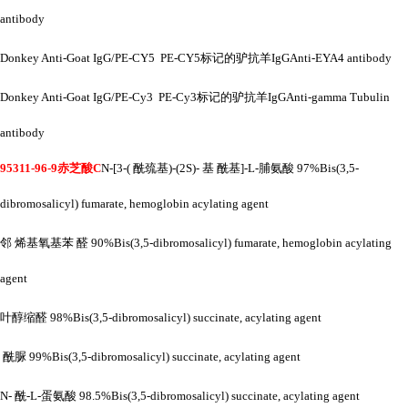
antibody
Donkey Anti-Goat IgG/PE-CY5 PE-CY5标记的驴抗羊IgGAnti-EYA4 antibody
Donkey Anti-Goat IgG/PE-Cy3 PE-Cy3标记的驴抗羊IgGAnti-gamma Tubulin
antibody
95311-96-9赤芝酸C
N-[3-( 酰巯基)-(2S)- 基 酰基]-L-脯氨酸 97%Bis(3,5-
dibromosalicyl) fumarate, hemoglobin acylating agent
邻
烯基氧基苯
醛
90%Bis(3,5-dibromosalicyl) fumarate, hemoglobin acylating
agent
叶醇缩醛
98%Bis(3,5-dibromosalicyl) succinate, acylating agent
酰脲
99%Bis(3,5-dibromosalicyl) succinate, acylating agent
N- 酰-L-蛋氨酸 98.5%Bis(3,5-dibromosalicyl) succinate, acylating agent