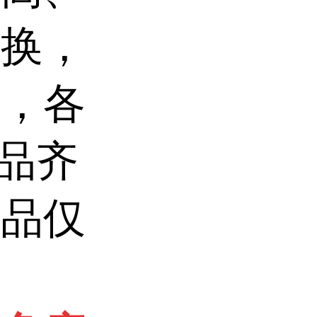
包换，
务，各
品齐
产品仅