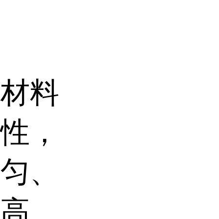
原材料
效性，
均匀、
率高、