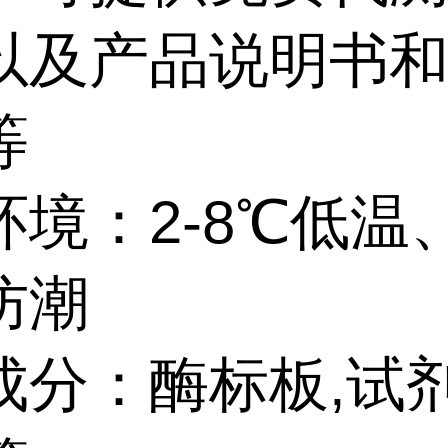
以及产品说明书
等
环境：
2-8℃
低温
防潮
成分：酶标板
,
试