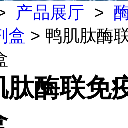
>
产品展厅
>
剂盒
> 鸭肌肽酶
盒
肌肽酶联免
盒