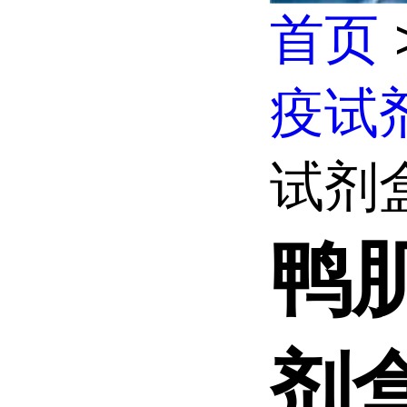
首页
疫试
试剂
鸭
剂