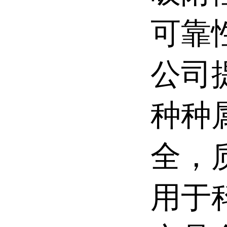
可靠
公司
种种
全，
用于