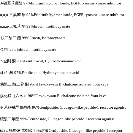
3-硝基苯硼酸 97%Erlotinib hydrochloride, EGFR tyrosine kinase inhibitor
α,α,α-三氟苯 酮 98%Erlotinib hydrochloride, EGFR tyrosine kinase inhibitor
α,α,α-三氟苯 酮 99%Erucin, Isothiocyanate
炔二酸二
酯
99%Erucin, Isothiocyanate
金刚
99.0%Erucin, Isothiocyanate
2-金刚 酮 98%Ferulic acid, Hydroxycinnamic acid
环己
醛
97%Ferulic acid, Hydroxycinnamic acid
偶氮二
酸二异
酯
95%Flavokawain B, chalcone isolated from kava
溴化镁（六水）
98%Flavokawain B, chalcone isolated from kava
4- 苯磺酰异氰酸酯 96%Geniposide, Glucagon-like peptide-1 receptor agonist
碳酸二苯酯
99%Geniposide, Glucagon-like peptide-1 receptor agonist
硫代
醇酸铵
试剂级
,70%溶液Geniposide, Glucagon-like peptide-1 receptor