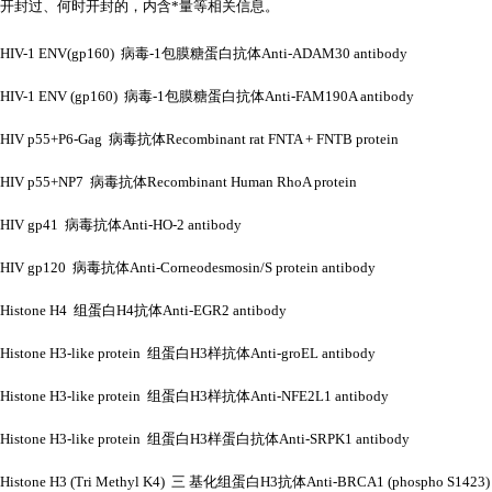
开封过、何时开封的，内含*量等相关信息。
HIV-1 ENV(gp160) 病毒-1包膜糖蛋白抗体Anti-ADAM30 antibody
HIV-1 ENV (gp160) 病毒-1包膜糖蛋白抗体Anti-FAM190A antibody
HIV p55+P6-Gag 病毒抗体Recombinant rat FNTA + FNTB protein
HIV p55+NP7 病毒抗体Recombinant Human RhoA protein
HIV gp41 病毒抗体Anti-HO-2 antibody
HIV gp120 病毒抗体Anti-Corneodesmosin/S protein antibody
Histone H4 组蛋白H4抗体Anti-EGR2 antibody
Histone H3-like protein 组蛋白H3样抗体Anti-groEL antibody
Histone H3-like protein 组蛋白H3样抗体Anti-NFE2L1 antibody
Histone H3-like protein 组蛋白H3样蛋白抗体Anti-SRPK1 antibody
Histone H3 (Tri Methyl K4) 三 基化组蛋白H3抗体Anti-BRCA1 (phospho S1423)