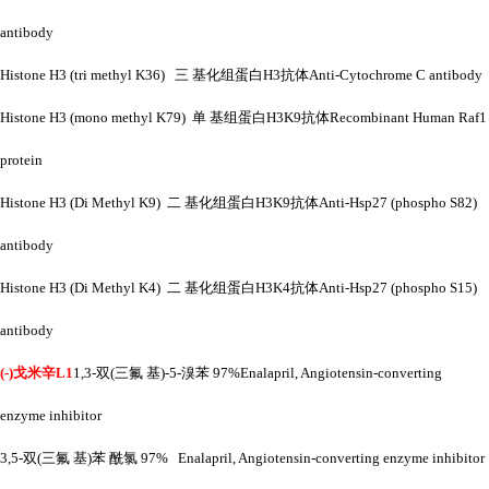
antibody
Histone H3 (tri methyl K36) 三 基化组蛋白H3抗体Anti-Cytochrome C antibody
Histone H3 (mono methyl K79) 单 基组蛋白H3K9抗体Recombinant Human Raf1
protein
Histone H3 (Di Methyl K9) 二 基化组蛋白H3K9抗体Anti-Hsp27 (phospho S82)
antibody
Histone H3 (Di Methyl K4) 二 基化组蛋白H3K4抗体Anti-Hsp27 (phospho S15)
antibody
(-)戈米辛L1
1,3-双(三氟 基)-5-溴苯 97%Enalapril, Angiotensin-converting
enzyme inhibitor
3,5-双(三氟 基)苯 酰氯 97%
Enalapril, Angiotensin-converting enzyme inhibitor