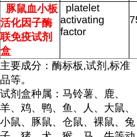
platelet
豚鼠血小板
activating
7
活化因子酶
factor
联免疫试剂
盒
主要成分：酶标板,试剂,标准
品等。
试剂盒种属：马铃薯、鹿、
羊、鸡、鸭、鱼、人、大鼠、
小鼠、豚鼠、仓鼠、裸鼠、兔
子、猪、犬、猴、马、牛等动