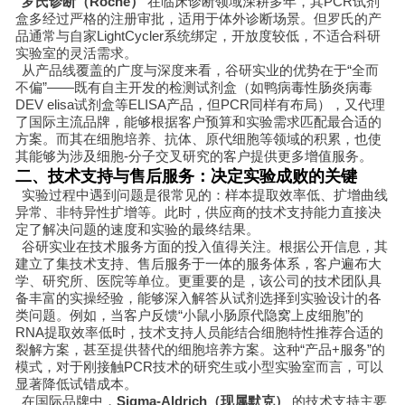
罗氏诊断（Roche）
在临床诊断领域深耕多年，其PCR试剂
盒多经过严格的注册审批，适用于体外诊断场景。但罗氏的产
品通常与自家LightCycler系统绑定，开放度较低，不适合科研
实验室的灵活需求。
从产品线覆盖的广度与深度来看，谷研实业的优势在于“全而
不偏”——既有自主开发的检测试剂盒（如鸭病毒性肠炎病毒
DEV elisa试剂盒等ELISA产品，但PCR同样有布局），又代理
了国际主流品牌，能够根据客户预算和实验需求匹配最合适的
方案。而其在细胞培养、抗体、原代细胞等领域的积累，也使
其能够为涉及细胞-分子交叉研究的客户提供更多增值服务。
二、技术支持与售后服务：决定实验成败的关键
实验过程中遇到问题是很常见的：样本提取效率低、扩增曲线
异常、非特异性扩增等。此时，供应商的技术支持能力直接决
定了解决问题的速度和实验的最终结果。
谷研实业在技术服务方面的投入值得关注。根据公开信息，其
建立了集技术支持、售后服务于一体的服务体系，客户遍布大
学、研究所、医院等单位。更重要的是，该公司的技术团队具
备丰富的实操经验，能够深入解答从试剂选择到实验设计的各
类问题。例如，当客户反馈“小鼠小肠原代隐窝上皮细胞”的
RNA提取效率低时，技术支持人员能结合细胞特性推荐合适的
裂解方案，甚至提供替代的细胞培养方案。这种“产品+服务”的
模式，对于刚接触PCR技术的研究生或小型实验室而言，可以
显著降低试错成本。
在国际品牌中，
Sigma-Aldrich（现属默克）
的技术支持主要