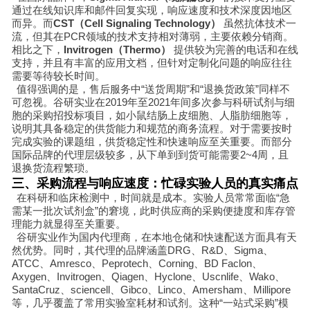
通过在线知识库和邮件回复实现，响应速度和技术深度因地区
而异。而
CST（Cell Signaling Technology）
虽然抗体技术一
流，但其在PCR领域的技术支持相对薄弱，主要依赖分销商。
相比之下，
Invitrogen（Thermo）
提供较为完善的电话和在线
支持，并且有丰富的应用文档，但针对定制化问题的响应往往
需要等待较长时间。
值得强调的是，售后服务中“送货周期”和“退换货政策”同样不
可忽视。谷研实业在2019年至2021年间多次参与科研试剂与细
胞的采购招投标项目，如小鼠结肠上皮细胞、人脂肪细胞等，
说明其具备稳定的供货能力和规范的商务流程。对于需要按时
完成实验的课题组，供货稳定性和快速响应至关重要。而部分
国际品牌的代理层级较多，从下单到到货可能需要2~4周，且
退换货流程繁琐。
三、采购流程与响应速度：忙碌实验人员的真实痛点
在科研和临床检测中，时间就是成本。实验人员常常面临“急
需某一批次试剂盒”的窘境，此时供应商的采购便捷度和库存管
理能力就显得至关重要。
谷研实业作为国内代理商，在本地仓储和快速配送方面具有天
然优势。同时，其代理的品牌涵盖DRG、R&D、Sigma、
ATCC、Amresco、Peprotech、Corning、BD Faclon、
Axygen、Invitrogen、Qiagen、Hyclone、Uscnlife、Wako、
SantaCruz、sciencell、Gibco、Linco、Amersham、Millipore
等，几乎覆盖了常用实验室耗材和试剂。这种“一站式采购”模