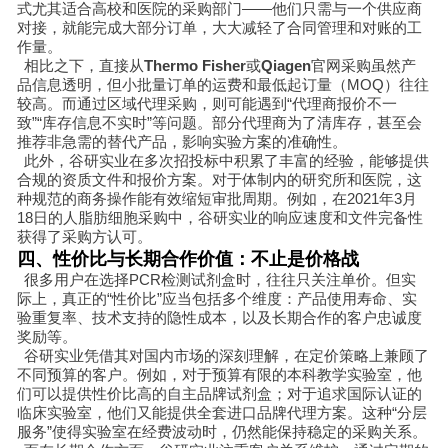
式尤其适合高校和医院的采购部门——他们只需与一个供应商
对接，就能完成大部分订单，大大减轻了合同管理和对账的工
作量。
相比之下，直接从
Thermo Fisher
或
Qiagen
官网采购虽然产
品信息透明，但小批量订单的运费和最低起订量（MOQ）往往
较高。而通过区域代理采购，则可能遇到“代理商报价不一
致”“库存信息不实时”等问题。部分代理商为了清库存，甚至会
推荐非急需的替代产品，影响实验方案的准确性。
此外，谷研实业在多次招投标中积累了丰富的经验，能够提供
合规的资质文件和报价方案。对于体制内的研究所和医院，这
种规范的商务操作能有效缩短审批周期。例如，在2021年3月
18日的人脂肪细胞采购中，谷研实业的响应速度和文件完备性
获得了采购方认可。
四、性价比与长期合作价值：不止是价格战
很多用户在选择PCR检测试剂盒时，往往只关注单价。但实
际上，真正的“性价比”应当包括多个维度：产品使用寿命、实
验重复率、技术支持的隐性成本，以及长期合作的客户忠诚度
奖励等。
谷研实业凭借其对国内市场的深刻理解，在定价策略上兼顾了
不同预算的客户。例如，对于预算有限的本科教学实验室，他
们可以提供性价比高的自主品牌试剂盒；对于追求国际认证的
临床实验室，他们又能提供全套进口品牌代理方案。这种“分层
服务”使得实验室在经费波动时，仍然能保持稳定的采购关系。